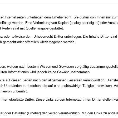
eser Internetseiten unterliegen dem Urheberrecht. Sie dürfen von Ihnen nur
fältigt werden. Eine Verbreitung von Kopien (analog oder digital) oder Auszü
 Reden sind mit Quellenangabe gestattet.
z oder teilweise dem Urheberrecht Dritter unterliegen. Die Inhalte Dritter sin
lich gemacht oder öffentlich wiedergegeben werden.
finden, wurden nach bestem Wissen und Gewissen sorgfältig zusammengestellt und
stellten Informationen wird jedoch keine Gewähr übernommen.
e auf diesen Seiten nach den allgemeinen Gesetzen verantwortlich. Diensteanb
h Umständen zu forschen, die auf eine rechtswidrige Tätigkeit hinweisen. Ve
hiervon unberührt.
 Internetauftritte Dritter. Diese Links zu den Internetauftritten Dritter stell
ter oder Betreiber (Urheber) der Seiten verantwortlich. Mit den Links zu andere